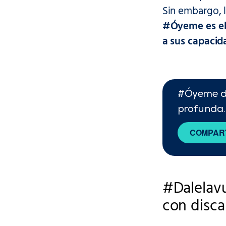
Sin embargo, l
#Óyeme es el 
a sus capaci
#Óyeme de
profunda.
COMPART
#Dalelavu
con disc