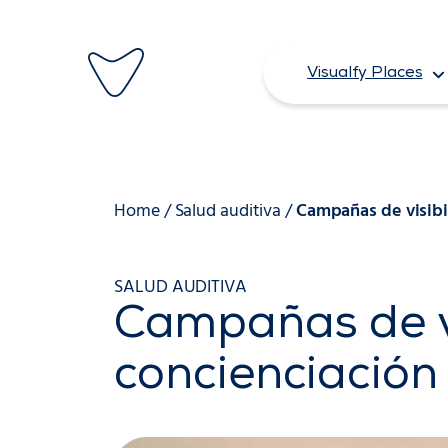
Saltar
al
Visualfy Places
contenido
Home
/
Salud auditiva
/
Campañas de visibil
SALUD AUDITIVA
Campañas de vi
concienciación 