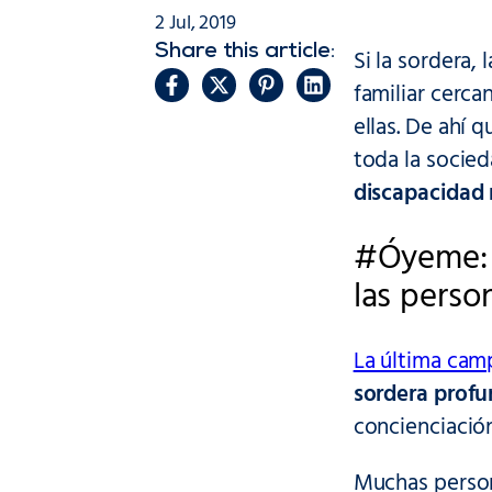
2 Jul, 2019
Share this article:
Si la sordera,
familiar cerca
ellas. De ahí 
toda la socie
discapacidad 
#Óyeme: 
las perso
La última cam
sordera prof
concienciació
Muchas person