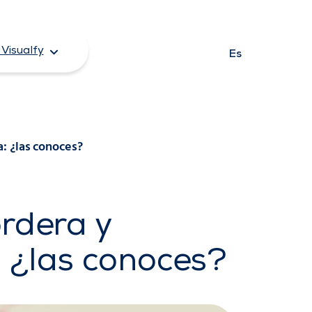
Visualfy
Es
a: ¿las conoces?
ordera y
: ¿las conoces?