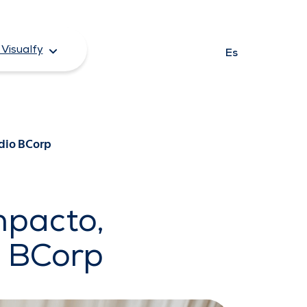
Visualfy
Es
dio BCorp
mpacto,
o BCorp