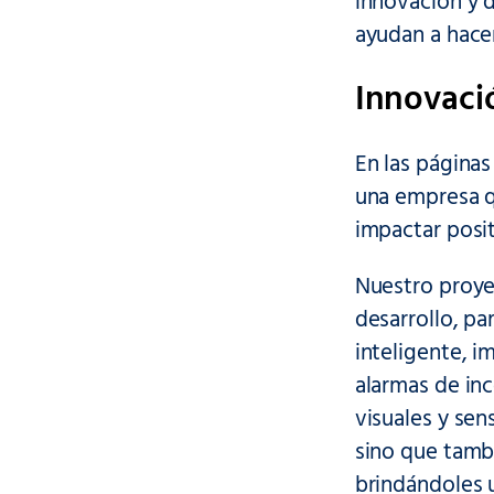
innovación y d
ayudan a hacer
Innovaci
En las páginas
una empresa q
impactar posit
Nuestro proyec
desarrollo, pa
inteligente, 
alarmas de inc
visuales y sen
sino que tamb
brindándoles 