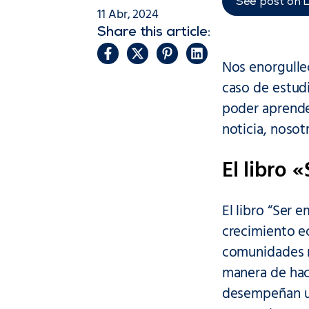
See post on 
11 Abr, 2024
Share this article:
Nos enorgulle
caso de estud
poder aprende
noticia, nosot
El libro
El libro “Ser 
crecimiento e
comunidades má
manera de hace
desempeñan un