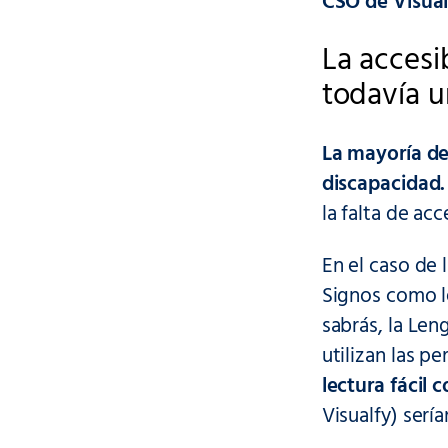
CSO de Visual
La accesi
todavía u
La mayoría de
discapacidad.
la falta de acc
En el caso de 
Signos como l
sabrás, la Len
utilizan las p
lectura fácil
Visualfy) serí