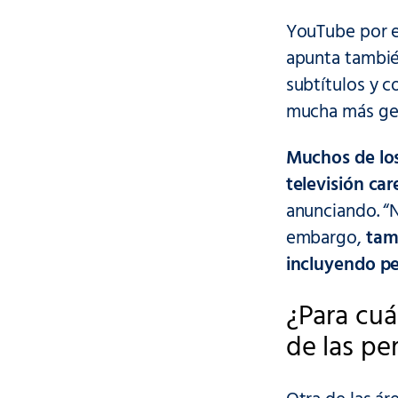
YouTube por e
apunta tambié
subtítulos y c
mucha más ge
Muchos de lo
televisión ca
anunciando. “N
embargo,
tam
incluyendo pe
¿Para cuá
de las pe