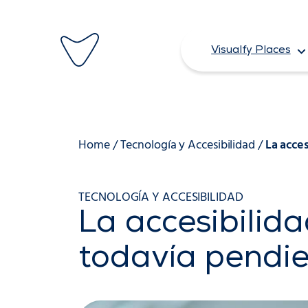
Saltar
al
Visualfy Places
contenido
Home
/
Tecnología y Accesibilidad
/
La acce
TECNOLOGÍA Y ACCESIBILIDAD
La accesibilida
todavía pendi