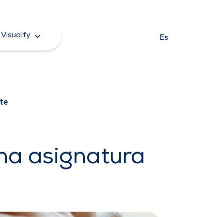
Visualfy
Es
nte
una asignatura