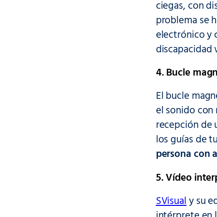
ciegas, con di
problema se 
electrónico y 
discapacidad v
4. Bucle mag
El bucle magné
el sonido con 
recepción de u
los guías de t
persona con a
5. Vídeo inter
SVisual
y su eq
intérprete en 