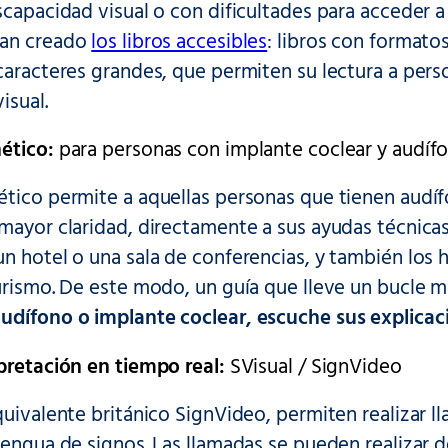
scapacidad visual o con dificultades para acceder a
han creado
los libros accesibles
: libros con formatos
caracteres grandes, que permiten su lectura a pers
isual.
nético:
para personas con implante coclear y audífo
tico permite a aquellas personas que tienen audífo
mayor claridad, directamente a sus ayudas técnicas.
n hotel o una sala de conferencias, y también los 
urismo. De este modo, un guía que lleve un bucle ma
udífono o implante coclear, escuche sus explicac
pretación en tiempo real:
SVisual / SignVideo
uivalente británico SignVideo, permiten realizar l
lengua de signos. Las llamadas se pueden realizar d