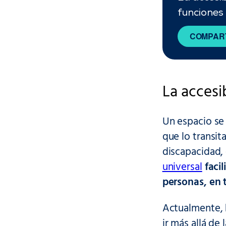
funciones 
COMPART
La accesi
Un espacio se
que lo transit
discapacidad,
universal
facil
personas, en 
Actualmente,
ir más allá de