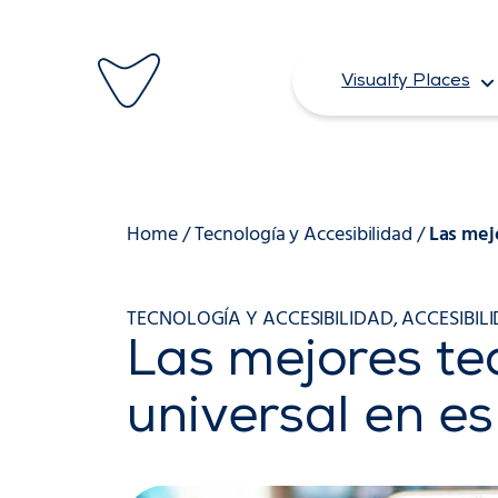
Saltar
al
Visualfy Places
contenido
Home
/
Tecnología y Accesibilidad
/
Las mej
TECNOLOGÍA Y ACCESIBILIDAD
,
ACCESIBIL
Las mejores te
universal en e