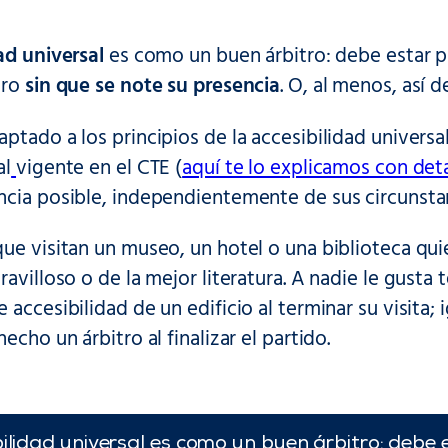
ad universal
es como un buen árbitro: debe estar pr
ero
sin que se note su presencia
. O, al menos, así d
ptado a los principios de la accesibilidad universa
al
vigente en el CTE (
aquí te lo explicamos con deta
ncia posible, independientemente de sus circunstan
ue visitan un museo, un hotel o una biblioteca quie
ravilloso o de la mejor literatura. A nadie le gusta 
 accesibilidad de un edificio al terminar su visita; 
echo un árbitro al finalizar el partido.
ilidad universal es como un buen árbitro: debe 