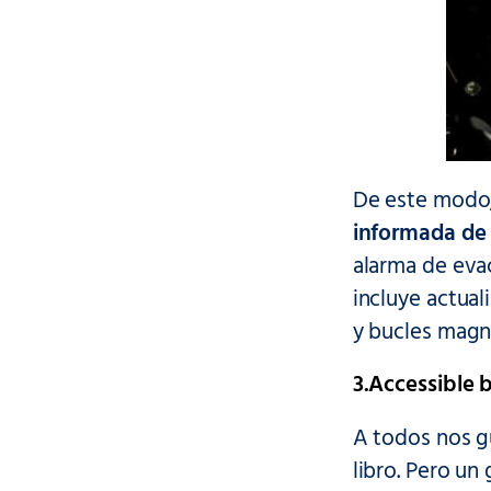
De este modo
informada de 
alarma de evac
incluye actua
y bucles magn
3.Accessible 
A todos nos g
libro. Pero un