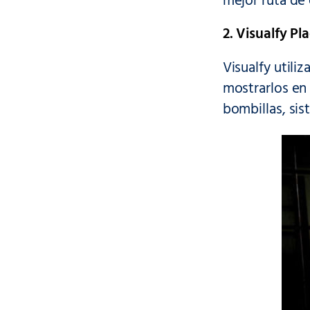
mejor ruta de
2. Visualfy Pl
Visualfy utiliza
mostrarlos en 
bombillas, sis