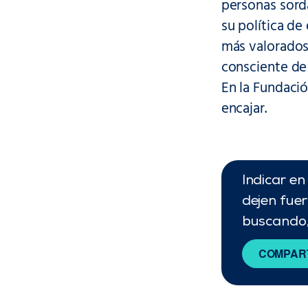
personas sor
su política d
más valorados 
consciente de
En la Fundaci
encajar.
Indicar e
dejen fuer
buscando,
COMPART