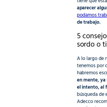
tiene que esta
aparecer algu
podamos trab
de trabajo.
5 consejo
sordo o t
A lo largo de 
tenemos por d
habremos escuc
en mente, ya s
el intento, al
búsqueda de e
Adecco recome