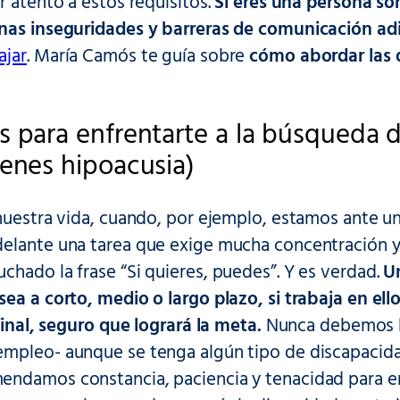
r atento a estos requisitos.
Si eres una persona s
nas inseguridades y barreras de comunicación ad
ajar
. María Camós te guía sobre
cómo abordar las 
s para enfrentarte a la búsqueda d
ienes hipoacusia)
nuestra vida, cuando, por ejemplo, estamos ante un
elante una tarea que exige mucha concentración 
hado la frase “Si quieres, puedes”. Y es verdad.
U
ea a corto, medio o largo plazo, si trabaja en ello
 final, seguro que logrará la meta.
Nunca debemos ba
mpleo- aunque se tenga algún tipo de discapacida
ndamos constancia, paciencia y tenacidad para en