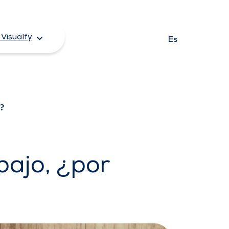
Visualfy
Es
?
bajo, ¿por