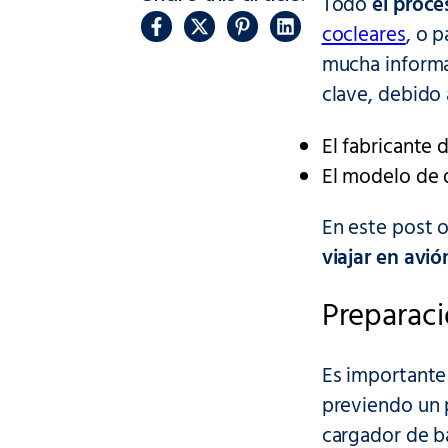
Todo
el proce
cocleares
, o 
mucha informa
clave, debido 
El fabricante 
El modelo de 
En este post 
viajar en avi
Preparaci
Es important
previendo un 
cargador de ba