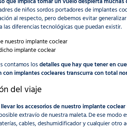
so que implica tomar un vuelo despierta muchas d
padres de niños sordos portadores de implantes co
ción al respecto, pero debemos evitar generaliza
a las diferencias tecnológicas que puedan existir.
de nuestro implante coclear
dicho implante coclear
os contamos los
detalles que hay que tener en cue
ón con implantes cocleares transcurra con total n
ón del viaje
e
llevar los accesorios de nuestro implante coclea
posible extravío de nuestra maleta. De ese modo e
terías, cables, deshumidificador y cualquier otro