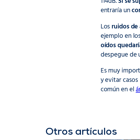
114dB.
Si se su
entraría un
co
Los
ruidos de 
ejemplo en los
oídos quedar
despegue de u
Es muy import
y evitar caso
común en el
á
Otros artículos