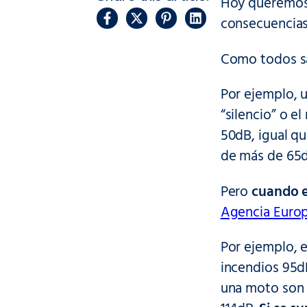
Hoy queremos c
consecuencia
Como todos sa
Por ejemplo, u
“silencio” o e
50dB, igual qu
de más de 65d
Pero
cuando e
Agencia Europe
Por ejemplo, e
incendios 95dB
una moto son 