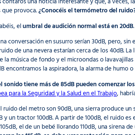
ontaros una noticia interesante y que, a veces, la
s que provoca.
¿Conocéis el termómetro del ruido
béis, el
umbral de audición normal está en 20dB
.
na conversación en susurro serían 30dB, pero, sin
l ruido de una nevera estarían cerca de los 40dB. L
e la música de fondo y el microondas o lavavajillas
B encontramos la aspiradora, la alarma de humo o 
l sonido tiene más de 85dB pueden comenzar los
a para la Seguridad y la Salud en el Trabajo
, habrí
l ruido del metro son 90dB, una sierra produce un
 y un tractor 100dB. A partir de 100dB, el ruido es
105dB, el de un bebé llorando 110dB, una sirena de