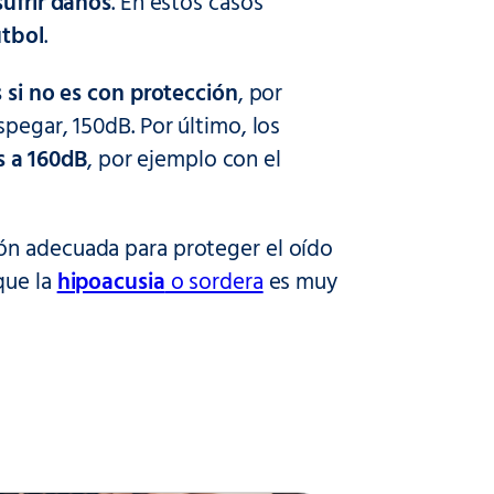
sufrir daños
. En estos casos
útbol
.
s si no es con protección
, por
pegar, 150dB. Por último, los
s a 160dB
, por ejemplo con el
ón adecuada para proteger el oído
que la
hipoacusia
o sordera
es muy