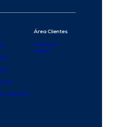
Área Clientes
ice
Customer’s
support
licy
olicy
icense
lity statement