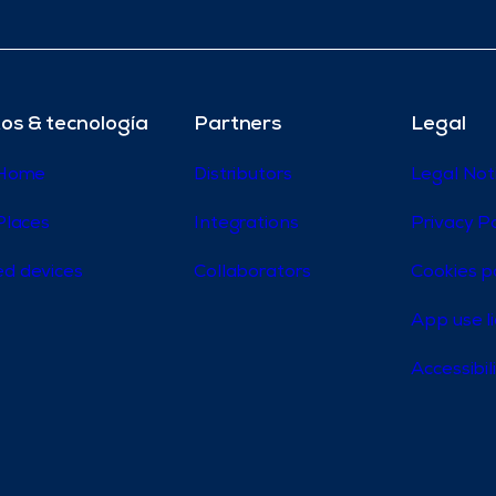
os & tecnología
Partners
Legal
 Home
Distributors
Legal Not
Places
Integrations
Privacy Po
d devices
Collaborators
Cookies p
App use l
Accessibi