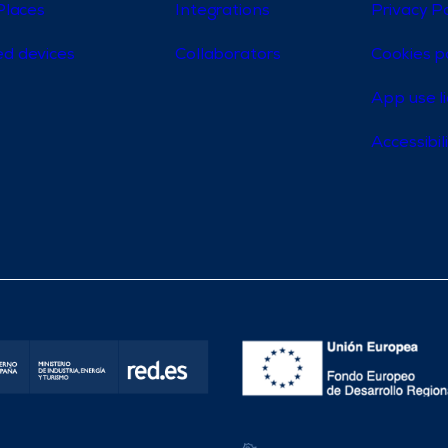
Places
Integrations
Privacy Po
d devices
Collaborators
Cookies p
App use l
Accessibi