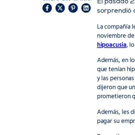
El pasado 2 
sorprendió 
La compañía l
noviembre de 
hipoacusia
, l
Además, en los
que tenían hip
y las persona
dijeron que u
prometieron q
Además, les di
pagar su empr