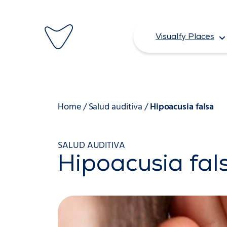
Saltar
al
Visualfy Places
contenido
Home
/
Salud auditiva
/
Hipoacusia falsa
SALUD AUDITIVA
Hipoacusia fal