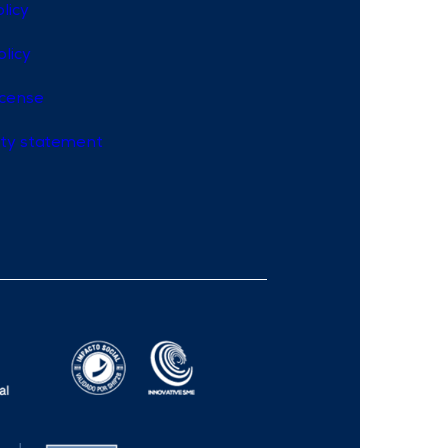
licy
olicy
icense
lity statement