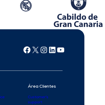
Facebook
X
Instagram
Linkedin
Youtube
Área Clientes
ice
Customer’s
support