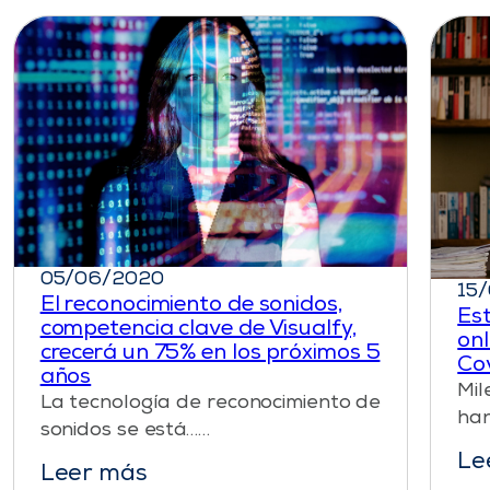
05/06/2020
15
El reconocimiento de sonidos,
Es
competencia clave de Visualfy,
onl
crecerá un 75% en los próximos 5
Co
años
Mil
La tecnología de reconocimiento de
han
sonidos se está……
Le
Leer más