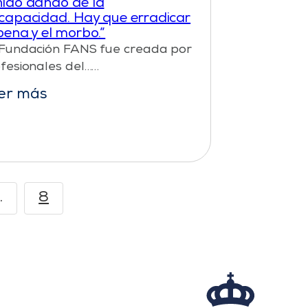
nido dando de la
capacidad. Hay que erradicar
pena y el morbo.”
Fundación FANS fue creada por
fesionales del……
er más
…
8