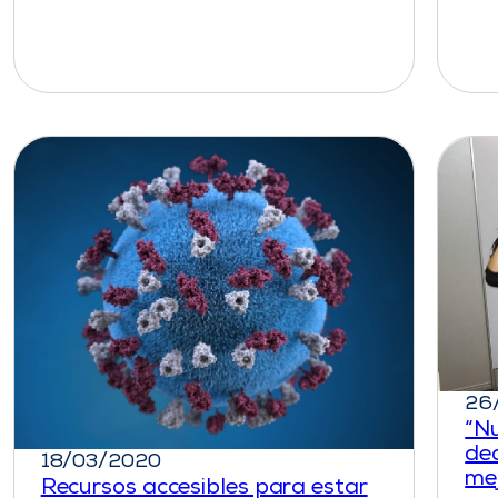
26
“N
de
18/03/2020
me
Recursos accesibles para estar