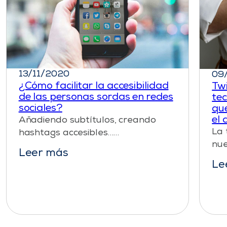
13/11/2020
09
¿Cómo facilitar la accesibilidad
Twi
de las personas sordas en redes
tec
sociales?
que
el 
Añadiendo subtítulos, creando
La 
hashtags accesibles……
nue
Leer más
Le