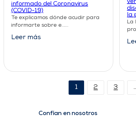
ve
informado del Coronavirus
dis
(COVID-19)
la 
Te explicamos dónde acudir para
La 
informarte sobre e……
pro
Leer más
Le
1
2
3
Confían en nosotros