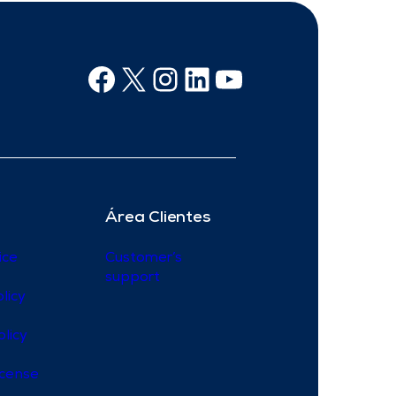
Facebook
X
Instagram
Linkedin
Youtube
Área Clientes
ice
Customer’s
support
licy
olicy
icense