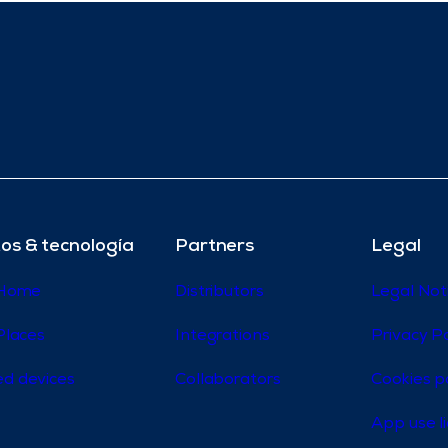
os & tecnología
Partners
Legal
 Home
Distributors
Legal Not
Places
Integrations
Privacy Po
d devices
Collaborators
Cookies p
App use l