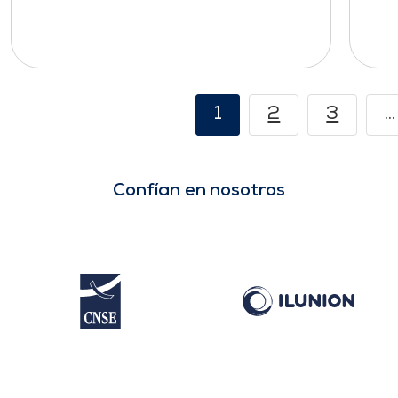
1
2
3
…
Confían en nosotros