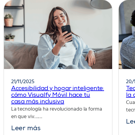
21/11/2025
20/
Accesibilidad y hogar inteligente:
Tec
cómo Visualfy Móvil hace tu
la 
Cua
casa más inclusiva
La tecnología ha revolucionado la forma
tec
en que viv……
Le
Leer más