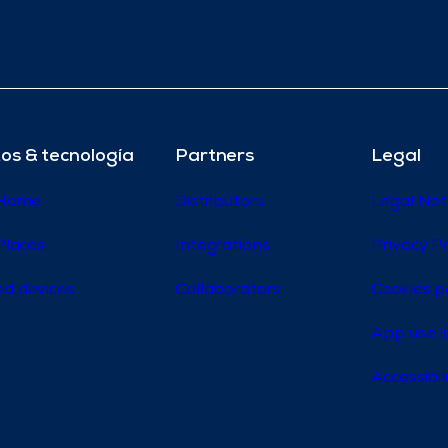
os & tecnología
Partners
Legal
 Home
Distributors
Legal Not
Places
Integrations
Privacy Po
d devices
Collaborators
Cookies p
App use l
Accessibi