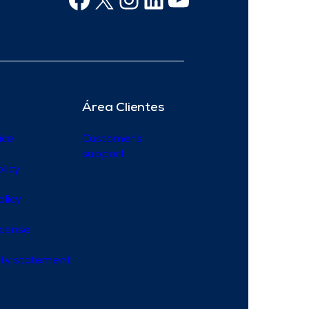
Área Clientes
ice
Customer’s
support
licy
olicy
icense
lity statement