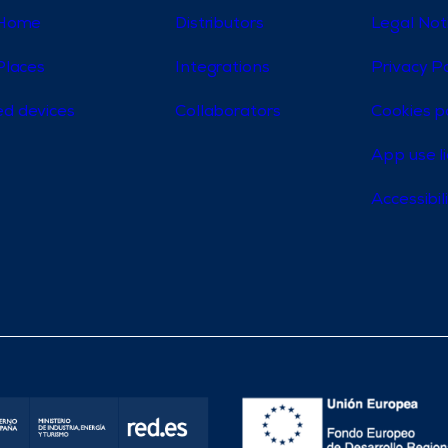
 Home
Distributors
Legal Not
Places
Integrations
Privacy Po
d devices
Collaborators
Cookies p
App use l
Accessibi