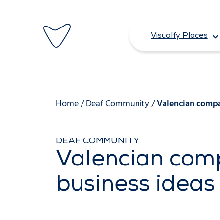
Skip
to
Visualfy Places
content
Home
/
Deaf Community
/
Valencian compan
DEAF COMMUNITY
Valencian comp
business ideas 