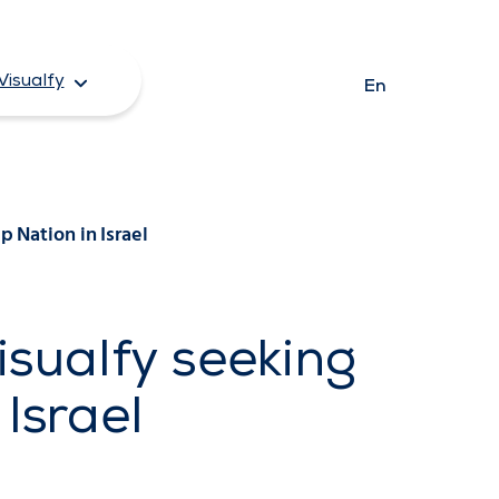
Visualfy
En
 Nation in Israel
sualfy seeking
Israel