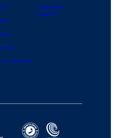
ice
Customer’s
support
licy
olicy
icense
lity statement