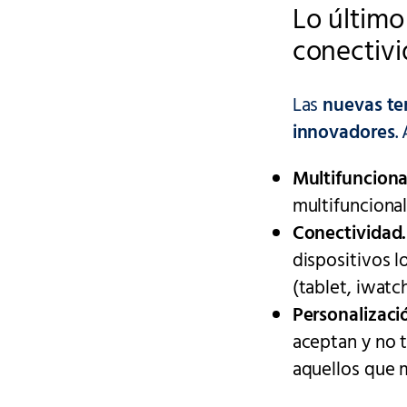
Lo último
conectivi
Las
nuevas te
innovadores
.
Multifunciona
multifuncional
Conectividad.
dispositivos l
(tablet, iwatc
Personalizaci
aceptan y no 
aquellos que m