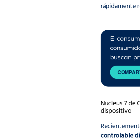
rápidamente re
El consum
consumido
buscan pro
COMPART
Nucleus 7 de 
dispositivo
Recientement
controlable d