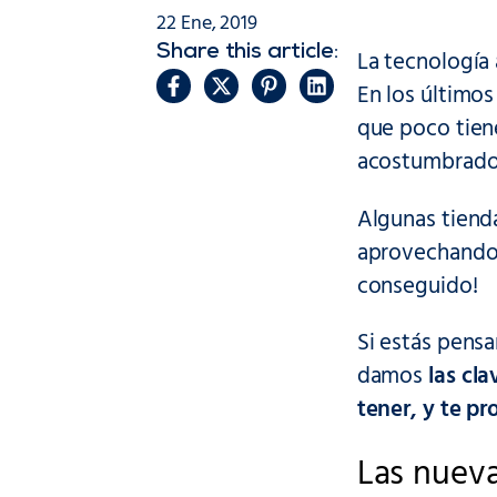
22 Ene, 2019
Share this article:
La tecnología 
En los último
que poco tien
acostumbrado
Algunas tiend
aprovechando e
conseguido!
Si estás pens
damos
las cl
tener, y te p
Las nueva