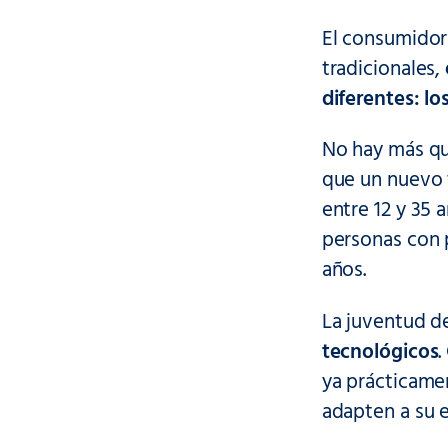
El consumidor
tradicionales,
diferentes: lo
No hay más qu
que un nuevo t
entre 12 y 35 
personas con 
años.
La juventud de
tecnológicos
.
ya prácticame
adapten a su e