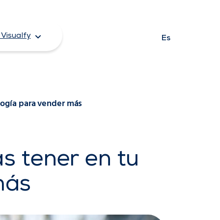
Visualfy
Es
logía para vender más
s tener en tu
más