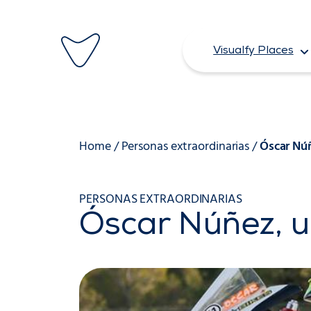
Saltar
al
Visualfy Places
contenido
Home
/
Personas extraordinarias
/
Óscar Núñ
PERSONAS EXTRAORDINARIAS
Óscar Núñez, u