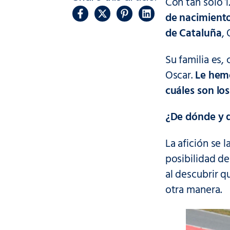
Con tan solo 
de nacimiento
de Cataluña
,
Su familia es,
Oscar.
Le hemo
cuáles son lo
¿De dónde y d
La afición se
posibilidad d
al descubrir q
otra manera.