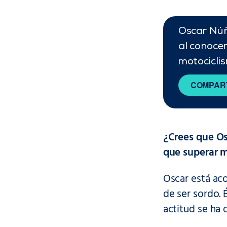
Oscar Núñ
al conocer
motocicli
COMPART
¿Crees que Os
que superar m
Oscar está aco
de ser sordo. 
actitud se ha 