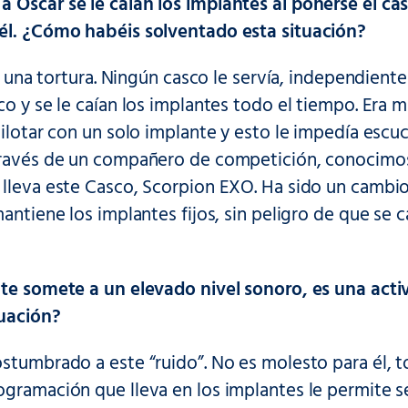
 Oscar se le caían los implantes al ponerse el ca
él. ¿Cómo habéis solventado esta situación?
era una tortura. Ningún casco le servía, independien
co y se le caían los implantes todo el tiempo. Era 
pilotar con un solo implante y esto le impedía escuch
través de un compañero de competición, conocimos
 lleva este Casco, Scorpion EXO. Ha sido un cambio
mantiene los implantes fijos, sin peligro de que se
 te somete a un elevado nivel sonoro, es una act
tuación?
stumbrado a este “ruido”. No es molesto para él, to
gramación que lleva en los implantes le permite s