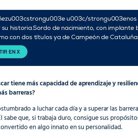
ezu003cstrongu003e u003c/strongu003enos da
 su historia.Sordo de nacimiento, con implante b
smo con dos títulos ya de Campeón de Cataluña
IR EN X
car tiene más capacidad de aprendizaje y resilien
ás barreras?
stumbrado a luchar cada día y a superar las barrer
Él sabe que, si trabaja duro, consigue sus propósit
convertido en algo innato en su personalidad.