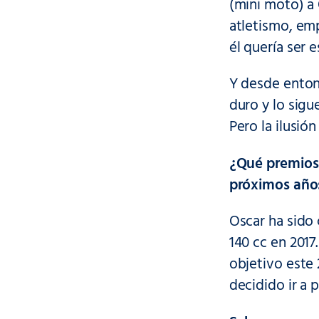
(mini moto) a 
atletismo, emp
él quería ser e
Y desde entonc
duro y lo sigu
Pero la ilusió
¿Qué premios 
próximos año
Oscar ha sido
140 cc en 2017
objetivo este
decidido ir a