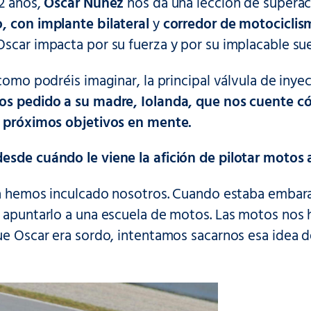
12 años,
Oscar Núñez
nos da una lección de superaci
, con implante bilateral
y
corredor de motociclis
 Oscar impacta por su fuerza y por su implacable sueñ
 como podréis imaginar, la principal válvula de inye
s pedido a su madre, Iolanda, que nos cuente có
s próximos objetivos en mente.
esde cuándo le viene la afición de pilotar motos 
 la hemos inculcado nosotros. Cuando estaba embar
e apuntarlo a una escuela de motos. Las motos nos
ue Oscar era sordo, intentamos sacarnos esa idea d