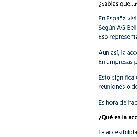
¿Sabias que…
En España viv
Según AG Bell 
Eso represent
Aun así, la ac
En empresas p
Esto significa
reuniones o d
Es hora de hac
¿Qué es la ac
La accesibilid