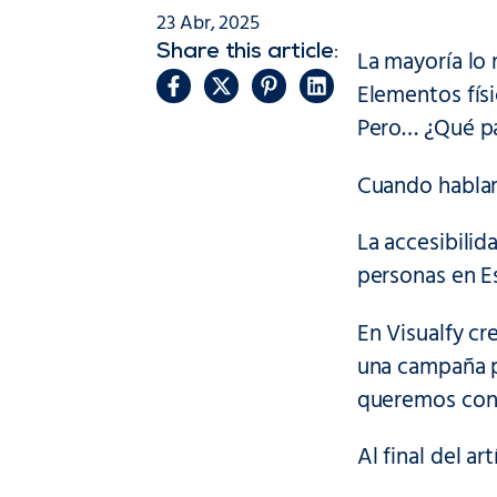
23 Abr, 2025
Share this article:
La mayoría lo
Elementos fís
Pero… ¿Qué pa
Cuando hablam
La accesibilid
personas en Es
En Visualfy c
una campaña p
queremos cono
Al final del a