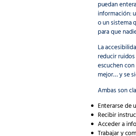
puedan enterar
información: u
o un sistema q
para que nadie
La accesibilid
reducir ruidos
escuchen con 
mejor… y se s
Ambas son cla
Enterarse de 
Recibir instru
Acceder a inf
Trabajar y co