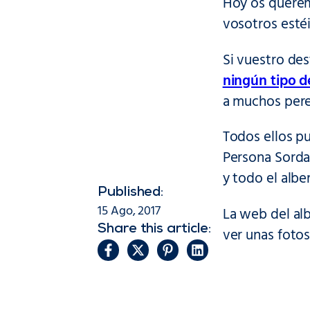
Hoy os querem
vosotros estéi
Si vuestro des
ningún tipo d
a muchos pereg
Todos ellos pu
Persona Sorda,
y todo el albe
Published:
15 Ago, 2017
La web del al
Share this article:
ver unas fotos