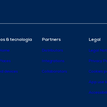
os & tecnología
Partners
Legal
 Home
Distributors
Legal Not
Places
Integrations
Privacy Po
d devices
Collaborators
Cookies p
App use l
Accessibi