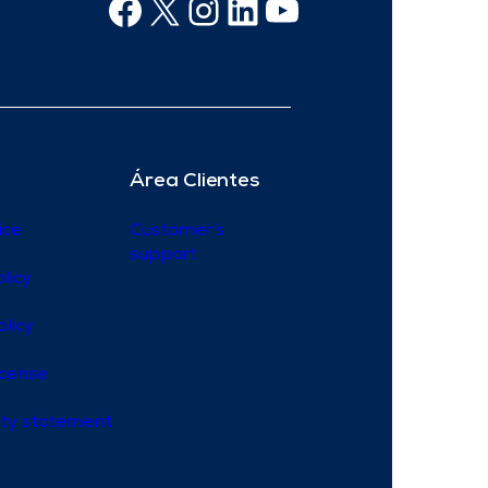
Facebook
X
Instagram
Linkedin
Youtube
Área Clientes
ice
Customer’s
support
licy
olicy
icense
lity statement