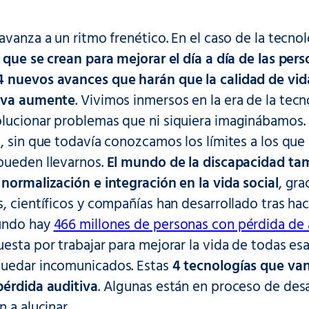
avanza a un ritmo frenético. En el caso de la tecnol
 que se crean para mejorar el día a día de las pe
4 nuevos avances que harán que la calidad de vid
tiva aumente
. Vivimos inmersos en la era de la tecn
lucionar problemas que ni siquiera imaginábamos. Y
, sin que todavía conozcamos los límites a los que 
pueden llevarnos.
El mundo de la discapacidad t
normalización e integración en la vida social
, gra
, científicos y compañías han desarrollado tras ha
undo hay
466 millones de personas con pérdida de 
esta por trabajar para mejorar la vida de todas esa
uedar incomunicados. Estas
4 tecnologías que van
pérdida auditiva
. Algunas están en proceso de desar
 a alucinar.