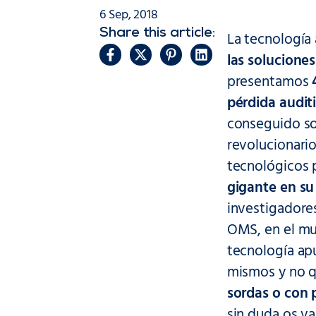
6 Sep, 2018
Share this article:
La tecnología 
las soluciones
presentamos
pérdida audi
conseguido so
revolucionario
tecnológicos 
gigante en su 
investigadores
OMS, en el m
tecnología apu
mismos y no q
sordas o con 
sin duda os van