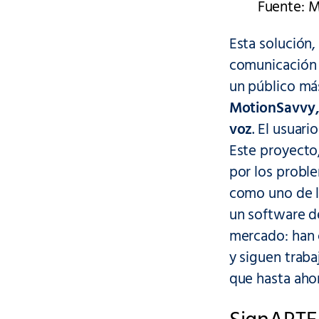
Fuente: 
Esta solución,
comunicación 
un público más
MotionSavvy, 
voz
. El usuar
Este proyecto
por los probl
como uno de l
un software d
mercado: han 
y siguen traba
que hasta ahor