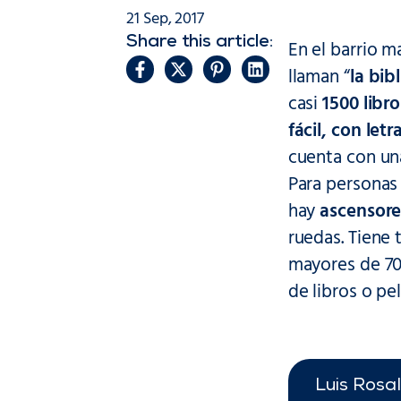
21 Sep, 2017
Share this article:
En el barrio m
llaman “
la bib
casi
1500 libr
fácil, con let
cuenta con un
Para personas 
hay
ascensore
ruedas. Tiene 
mayores de 70 
de libros o pe
Luis Rosal