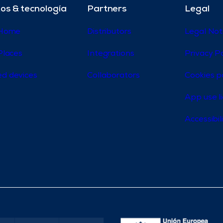
os & tecnología
Partners
Legal
 Home
Distributors
Legal Not
Places
Integrations
Privacy Po
d devices
Collaborators
Cookies p
App use l
Accessibi