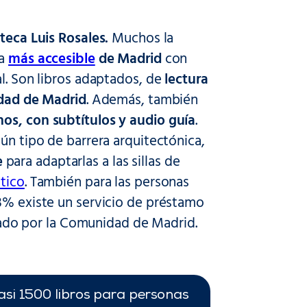
oteca Luis Rosales.
Muchos la
ca
más accesible
de Madrid
con
l. Son libros adaptados, de
lectura
ad de Madrid
. Además, también
os, con subtítulos y audio guía
.
ún tipo de barrera arquitectónica,
e
para adaptarlas a las sillas de
tico
. También para las personas
33% existe un servicio de préstamo
nciado por la Comunidad de Madrid.
asi 1500 libros para personas