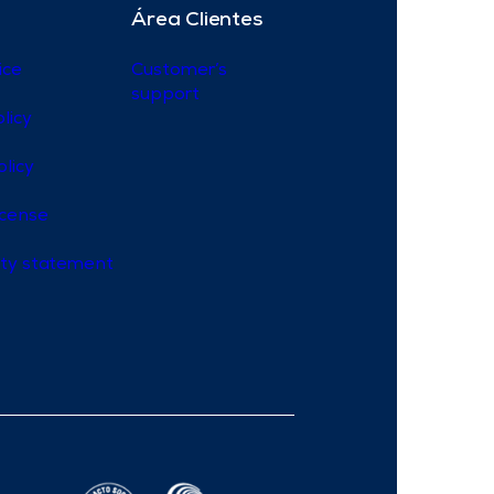
Área Clientes
ice
Customer’s
support
licy
olicy
icense
lity statement