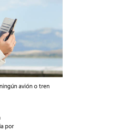
ningún avión o tren
n
ia por