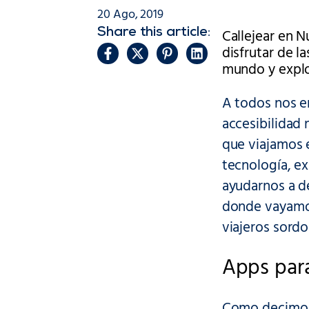
20 Ago, 2019
Callejear en N
Share this article:
disfrutar de 
mundo y explor
A todos nos e
accesibilidad 
que viajamos 
tecnología, ex
ayudarnos a de
donde vayamos.
viajeros sordo
Apps para
Como decimos