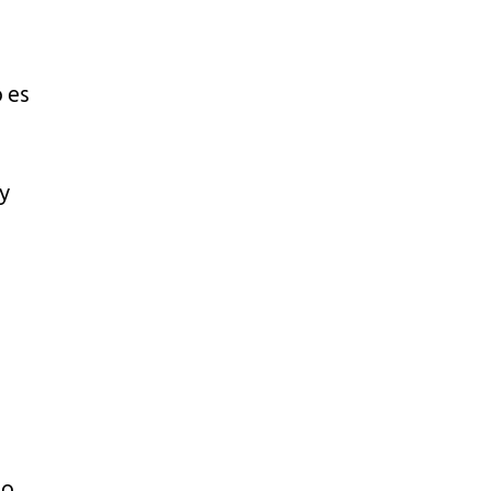
 es
 y
s
to