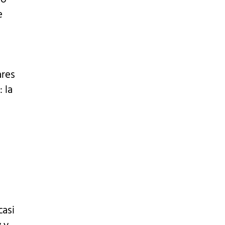
e
ares
 la
a
casi