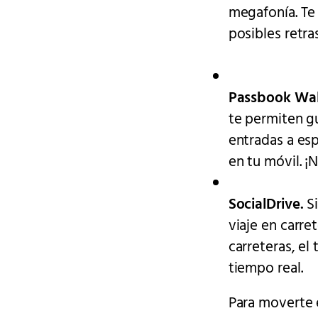
megafonía. Te 
posibles retra
Passbook Wall
te permiten gu
entradas a esp
en tu móvil. ¡
SocialDrive.
Si
viaje en carre
carreteras, el
tiempo real.
Para moverte e