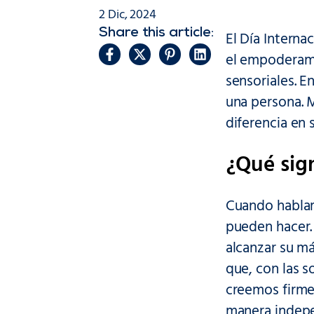
2 Dic, 2024
Share this article:
El Día Interna
el empoderami
sensoriales. E
una persona. 
diferencia en 
¿Qué sign
Cuando hablam
pueden hacer.
alcanzar su má
que, con las s
creemos firme
manera indepe