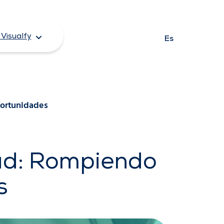
Visualfy
Es
portunidades
dad: Rompiendo
s