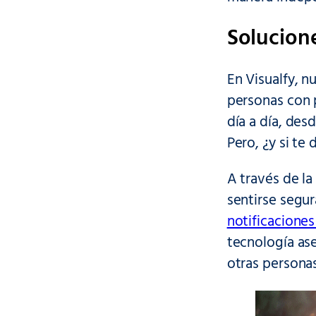
Solucione
En Visualfy, n
personas con 
día a día, des
Pero, ¿y si te
A través de l
sentirse segur
notificaciones
tecnología ase
otras personas