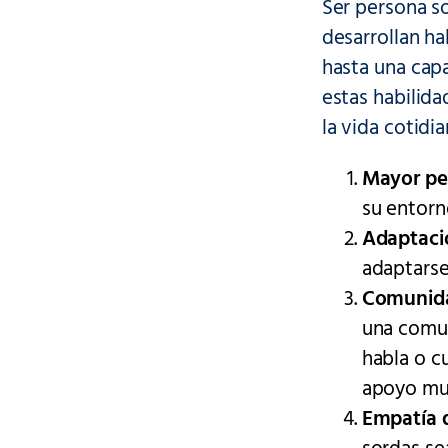
Ser persona so
desarrollan h
hasta una capa
estas habilida
la vida cotidia
Mayor per
su entorn
Adaptaci
adaptarse
Comunidad
una comun
habla o c
apoyo mut
Empatía d