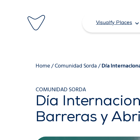
Saltar
al
Visualfy Places
contenido
Home
/
Comunidad Sorda
/
Día Internacio
COMUNIDAD SORDA
Día Internacio
Barreras y Ab