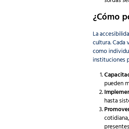
sordas se
¿Cómo p
La accesibilid
cultura. Cada 
como individuo
instituciones 
Capacitac
pueden ma
Implement
hasta sist
Promover 
cotidiana
presentes