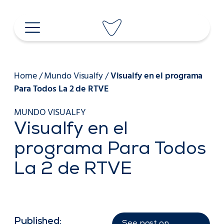
Saltar
al
contenido
Home
/
Mundo Visualfy
/
Visualfy en el programa
Para Todos La 2 de RTVE
MUNDO VISUALFY
Visualfy en el
programa Para Todos
La 2 de RTVE
Published:
See post on