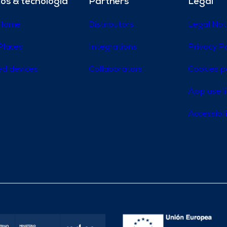
os & tecnología
Partners
Legal
 Home
Distributors
Legal Not
Places
Integrations
Privacy Po
d devices
Collaborators
Cookies p
App use l
Accessibi