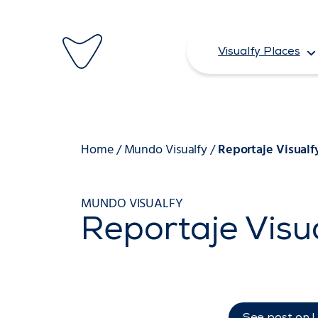
Saltar
al
Visualfy Places
contenido
Home
/
Mundo Visualfy
/
Reportaje Visualf
MUNDO VISUALFY
Reportaje Visu