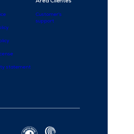
Área Clientes
ice
Customer’s
support
licy
olicy
icense
lity statement